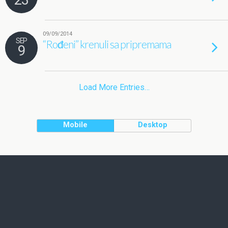
09/09/2014
SEP
“Rođeni” krenuli sa pripremama
9
Load More Entries…
Mobile
Desktop