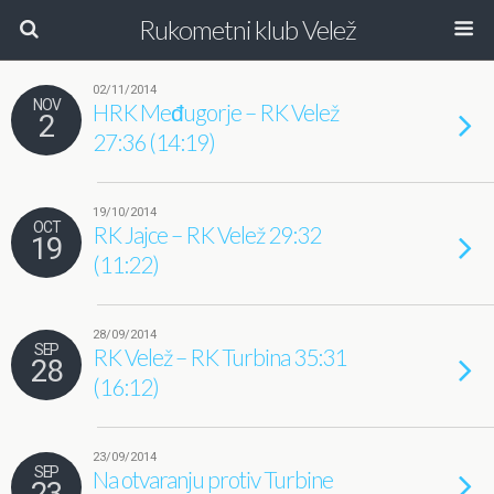
Rukometni klub Velež
02/11/2014
NOV
HRK Međugorje – RK Velež
2
27:36 (14:19)
19/10/2014
OCT
RK Jajce – RK Velež 29:32
19
(11:22)
28/09/2014
SEP
RK Velež – RK Turbina 35:31
28
(16:12)
23/09/2014
SEP
Na otvaranju protiv Turbine
23