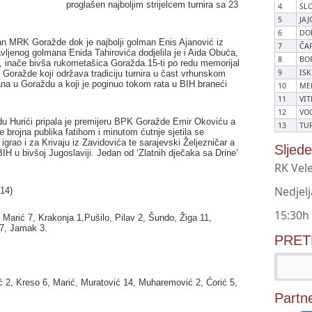
proglašen najboljim strijelcem turnira sa 23
4
SL
5
JAJ
6
DO
lan MRK Goražde dok je najbolji golman Enis Ajanović iz
7
ČAP
vljenog golmana Enida Tahirovića dodjelila je i Aida Obuća,
8
BO
inače bivša rukometašica Goražda.15-ti po redu memorijal
9
IS
 Goražde koji održava tradiciju turnira u čast vrhunskom
ana u Goraždu a koji je poginuo tokom rata u BIH braneći
10
ME
11
VIT
12
VO
du Hurići pripala je premijeru BPK Goražde Emir Okoviću a
13
TU
a te brojna publika fatihom i minutom ćutnje sjetila se
grao i za Krivaju iz Zavidovića te sarajevski Željezničar a
Sljed
IH u bivšoj Jugoslaviji. Jedan od ‘Zlatnih dječaka sa Drine’
RK Vele
Nedjelj
14)
15:30h
arić 7, Krakonja 1,Pušilo, Pilav 2, Šundo, Žiga 11,
 7, Jamak 3.
PRET
ić 2, Kreso 6, Marić, Muratović 14, Muharemović 2, Ćorić 5,
Partne