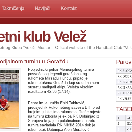
Takmičenja
Navijači
Kontakt
ni klub Velež
etnog Kluba "Velež" Mostar – Official website of the Handball Club "Vel
rijalnom turniru u Goraždu
Parov
Pobjednički pehar Memorijalnog turnira
RK SLOGA
posvećenog legendi goraždanskog
RK DOBRI
rukometa Mirsadu Huriću, pripao je
RK IZVIĐA
rukometašima Goražda koji su u finalnom
susretu nadigrali ekipu Veleža visokim
RK ISKRA
rezultatom 42:36 (17:14).
RK TURBI
RK VELEŽ
Pehar im je uručio Enid Tahirović,
predsjednik Rukometnog saveza BIH pred
TABEL
brojnim ljubiteljima rukometa. Treće mjesto
na turniru izborila je ekipa RK Dobrinjac iz
1
GO
Sarajeva koja je u polufinalnom susretu
2
IZV
turnira savladala RK Nikšić 2014 dok je
3
VEL
rukometaš Dobrinjca Alen Muratović