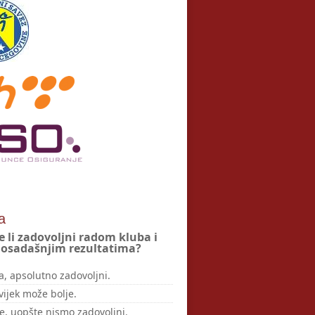
a
e li zadovoljni radom kluba i
osadašnjim rezultatima?
a, apsolutno zadovoljni.
vijek može bolje.
e, uopšte nismo zadovoljni.