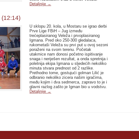
Detaljnije
→
 (12:14)
U sklopu 20. kola, u Mostaru se igrao derbi
Prve Lige FBiH – Jug između
trećeplasiranog Veleža i prvoplasiranog
Igmana. Pred oko 250-300 gledalaca,
rukometaši Veleža su prvi put u ovoj sezoni
poraženi na svom terenu. Početak
utakmice nam donosi početno ispitivanje
snaga i neriješen rezultat, a onda spretnija i
poletnija ekipa Igmana u sljedećih nekoliko
minuta stvara prednost od 2 razlike.
Prethodno tome, gostujući golman Lilić je
odbranio nekoliko zicera našim igračima,
među kojim i dva sedmerca, zapravo to je i
glavni razlog zašto je Igman bio u vodstvu.
Detaljnije
→