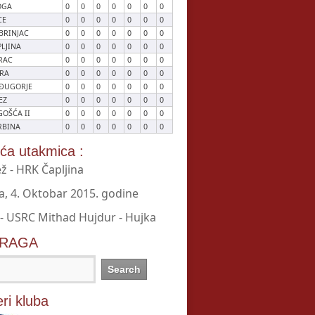
OGA
0
0
0
0
0
0
0
CE
0
0
0
0
0
0
0
BRINJAC
0
0
0
0
0
0
0
LJINA
0
0
0
0
0
0
0
RAC
0
0
0
0
0
0
0
KRA
0
0
0
0
0
0
0
ĐUGORJE
0
0
0
0
0
0
0
EZ
0
0
0
0
0
0
0
GOŠĆA II
0
0
0
0
0
0
0
RBINA
0
0
0
0
0
0
0
eća utakmica :
ž - HRK Čapljina
a, 4. Oktobar 2015. godine
 - USRC Mithad Hujdur - Hujka
RAGA
ri kluba