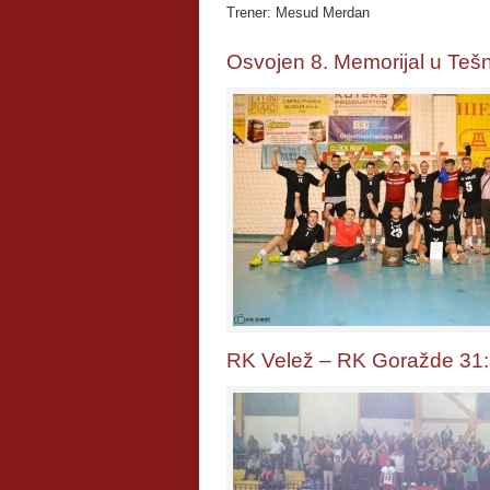
Trener: Mesud Merdan
Osvojen 8. Memorijal u Teš
RK Velež – RK Goražde 31: