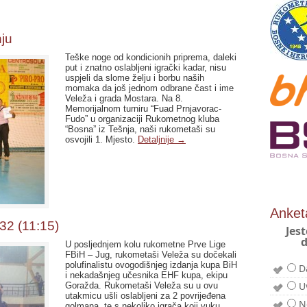
nju
Teške noge od kondicionih priprema, daleki
put i znatno oslabljeni igrački kadar, nisu
uspjeli da slome želju i borbu naših
momaka da još jednom odbrane čast i ime
Veleža i grada Mostara. Na 8.
Memorijalnom turniru “Fuad Prnjavorac-
Fudo” u organizaciji Rukometnog kluba
“Bosna” iz Tešnja, naši rukometaši su
osvojili 1. Mjesto.
Detaljnije
→
Anket
32 (11:15)
Jest
d
U posljednjem kolu rukometne Prve Lige
FBiH – Jug, rukometaši Veleža su dočekali
polufinalistu ovogodišnjeg izdanja kupa BiH
D
i nekadašnjeg učesnika EHF kupa, ekipu
U
Goražda. Rukometaši Veleža su u ovu
utakmicu ušli oslabljeni za 2 povrijeđena
N
golmana, te s nekoliko igrača koji vuku