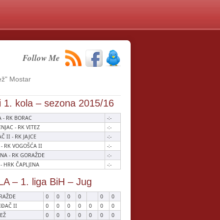
Follow Me
ež" Mostar
i 1. kola – sezona 2015/16
 - RK BORAC
-:-
NJAC - RK VITEZ
-:-
Č II - RK JAJCE
-:-
 - RK VOGOŠĆA II
-:-
NA - RK GORAŽDE
-:-
 - HRK ČAPLJINA
-:-
A – 1. liga BiH – Jug
RAŽDE
0
0
0
0
0
0
IĐAČ II
0
0
0
0
0
0
0
EŽ
0
0
0
0
0
0
0