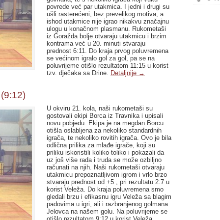
povrede već par utakmica. I jedni i drugi su
ušli rasterećeni, bez prevelikog motiva, a
ishod utakmice nije igrao nikakvu značajnu
ulogu u konačnom plasmanu. Rukometaši
iz Goražda bolje otvaraju utakmicu i brzim
kontrama već u 20. minuti stvaraju
prednost 6:11. Do kraja prvog poluvremena
se većinom igralo gol za gol, pa se na
poluvrijeme otišlo rezultatom 11:15 u korist
tzv. dječaka sa Drine.
Detaljnije
→
(9:12)
U okviru 21. kola, naši rukometaši su
gostovali ekipi Borca iz Travnika i upisali
novu pobjedu. Ekipa je na megdan Borcu
otišla oslabljena za nekoliko standardnih
igrača, te nekoliko rovitih igrača. Ovo je bila
odlična prilika za mlađe igrače, koji su
priliku iskoristili koliko-toliko i pokazali da
uz još više rada i truda se može ozbiljno
računati na njih. Naši rukometaši otvaraju
utakmicu prepoznatljivom igrom i vrlo brzo
stvaraju prednost od +5 , pri rezultatu 2:7 u
korist Veleža. Do kraja poluvremena smo
gledali brzu i efikasnu igru Veleža sa blagim
padovima u igri, ali i razbranjenog golmana
Jelovca na našem golu. Na poluvrijeme se
otišlo rezultatom 9:12 u korist Veleža.