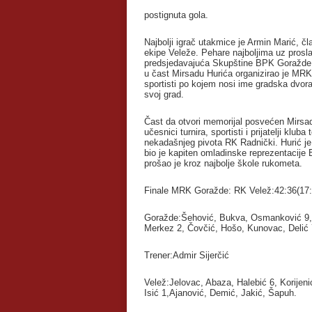
postignuta gola.
Najbolji igrač utakmice je Armin Marić, č
ekipe Veleže. Pehare najboljima uz prosla
predsjedavajuća Skupštine BPK Goražde, 
u čast Mirsadu Hurića organizirao je MRK
sportisti po kojem nosi ime gradska dvor
svoj grad.
Čast da otvori memorijal posvećen Mirsa
učesnici turnira, sportisti i prijatelji klub
nekadašnjeg pivota RK Radnički. Hurić je i
bio je kapiten omladinske reprezentacije B
prošao je kroz najbolje škole rukometa.
Finale MRK Goražde: RK Velež:42:36(17:
Goražde:Šehović, Bukva, Osmanković 9, M
Merkez 2, Čovčić, Hošo, Kunovac, Delić
Trener:Admir Sijerčić
Velež:Jelovac, Abaza, Halebić 6, Korijen
Isić 1,Ajanović, Demić, Jakić, Šapuh.