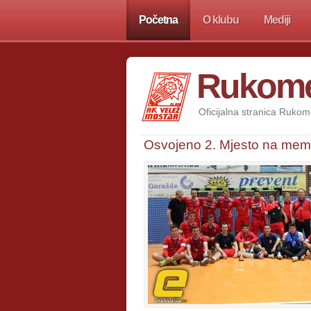
Početna
O klubu
Mediji
Rukomet
Oficijalna stranica Rukom
Osvojeno 2. Mjesto na memo